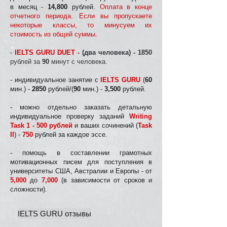
в месяц -
14,800
рублей.
Оплата в конце
отчетного периода
.
Если вы пропускаете
некоторые классы, то минусуем их
стоимость из общей суммы.
-
IELTS GURU DUET -
(два человека) -
1850
рублей за
90
минут с человека.
- индивидуальное занятие с
IELTS
GURU
(
60
мин.) -
2850
рублей/(
90
мин.) -
3,500
рублей.
- можно отдельно заказать детальную
индивидуальное проверку заданий
Writing
Task 1 - 500 рублей
и ваших сочинений (
Task
II
) -
750
рублей за каждое эссе.
- помощь в составлении грамотных
мотивационных писем для поступления в
университеты США, Австралии и Европы - от
5,000
до
7,000
(в зависимости от сроков и
сложности).
IELTS GURU отзывы