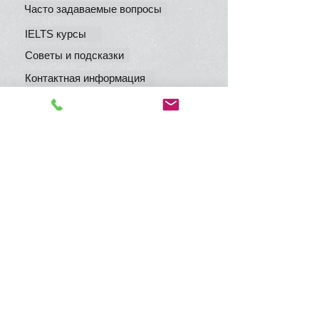
Часто задаваемые вопросы
IELTS курсы
Советы и подсказки
Контактная информация
IELTS подготовка цены
Подготовка GMAT GURU
Расписание
Блог IELTS GURU
Обратная связь
Because Exam Preparation
IELTS GURU
Matters
Санкт-Петербург, Россия
Петроградский район
станция метро Петроградская,