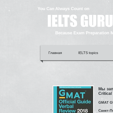
You Can Always Count on
IELTS GUR
Because Exam Preparation Ma
Главная
IELTS topics
Мы зап
Critica
GMAT GU
Санкт-П