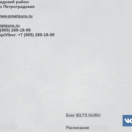
адский район
ро Петроградская
/www.gmatguru.ru
atguru.ru
 (905) 289-18-99
p/Viber: +7 (905) 289-18-99
Блог IELTS GURU
Расписание