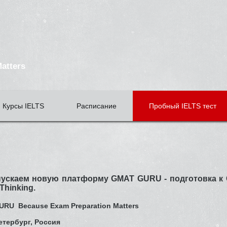
U
tters
Курсы IELTS
Расписание
Пробный IELTS тест
ускаем новую платформу GMAT GURU - подготовка к G
l Thinking.
RU Because Exam Preparation Matters
етербург, Россия