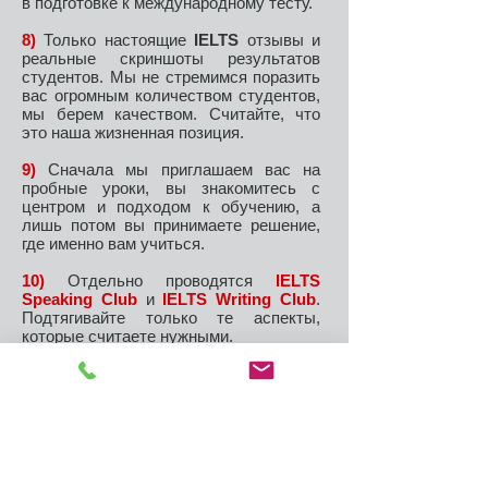
в подготовке к международному тесту.
8)
Только настоящие
IELTS
отзывы и
реальные скриншоты результатов
студентов. Мы не стремимся поразить
вас огромным количеством студентов,
мы берем качеством. Считайте, что
это наша жизненная позиция.
9)
Сначала мы приглашаем вас на
пробные уроки, вы знакомитесь с
центром и подходом к обучению, а
лишь потом вы принимаете решение,
где именно вам учиться.
10)
Отдельно проводятся
IELTS
Speaking Club
и
IELTS Writing Club
.
Подтягивайте только те аспекты,
которые считаете нужными.
11)
Наших студентов мы любим и
ценим. Этим все сказано.
IELTS GURU отзывы