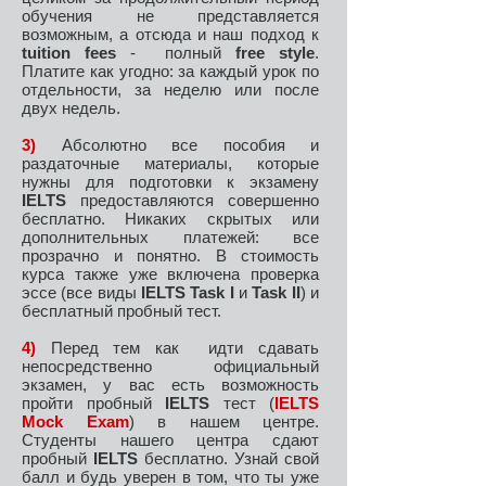
обучения не представляется
возможным, а отсюда и наш подход к
tuition fees
- полный
free style
.
Платите как угодно: за каждый урок по
отдельности, за неделю или после
двух недель.
3)
Абсолютно все пособия и
раздаточные материалы, которые
нужны для подготовки к экзамену
IELTS
предоставляются совершенно
бесплатно. Никаких скрытых или
дополнительных платежей: все
прозрачно и понятно. В стоимость
курса также уже включена проверка
эссе (все виды
IELTS Task I
и
Task II
) и
бесплатный пробный тест.
4)
Перед тем как идти сдавать
непосредственно официальный
экзамен, у вас есть возможность
пройти пробный
IELTS
тест (
IELTS
Mock Exam
) в нашем центре.
Студенты нашего центра сдают
пробный
IELTS
бесплатно. Узнай свой
балл и будь уверен в том, что ты уже