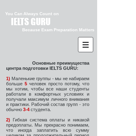
You Can Always Count on
IELTS GURU
Because Exam Preparation Matters
Основные преимущества
центра подготовки IELTS GURU:
1)
Маленькие группы - мы не набираем
больше
5
человек просто потому, что
мы хотим, чтобы все наши студенты
работали в комфортных условиях и
получали максимум личного внимания
и практики. Рабочий состав групп - это
обычно
3-4
студента.
2)
Гибкая система оплаты и никакой
предоплаты. Мы прекрасно понимаем,
что иногда заплатить всю сумму
целиком за продолжительный период