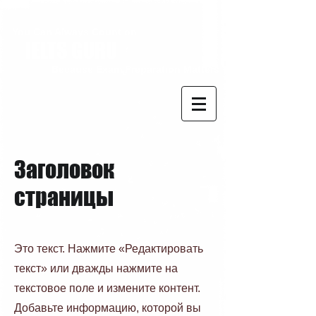
You Can Always Count on
IELTS GURU
Because Exam Preparation Matters
Заголовок
страницы
Это текст. Нажмите «Редактировать
текст» или дважды нажмите на
текстовое поле и измените контент.
Добавьте информацию, которой вы