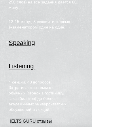
250 слов) на все задания дается 60
минут.
12-15 минут, 3 секции. интервью с
экзаменатором один на один.
Speaking
Listening
4 секции, 40 вопросов.
Затрагиваются темы от
обычных (звонок в гостиницу/
заказ билетов) до более
академичных университетских
обсуждений и лекций.
IELTS GURU отзывы