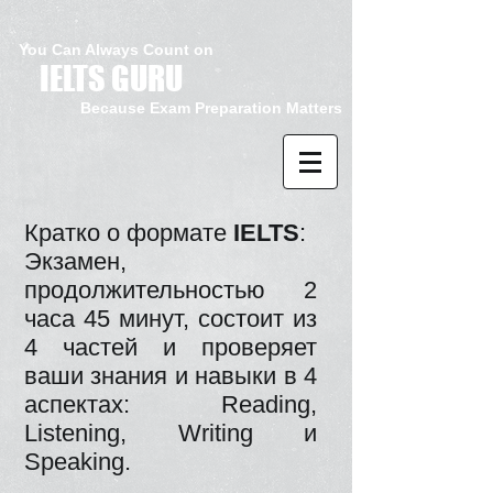
You Can Always Count on
IELTS GURU
Because Exam Preparation Matters
Кратко о формате
IELTS
:
Экзамен,
продолжительностью 2
часа 45 минут, состоит из
4 частей и проверяет
ваши знания и навыки в 4
аспектах: Reading,
Listening, Writing и
Speaking.